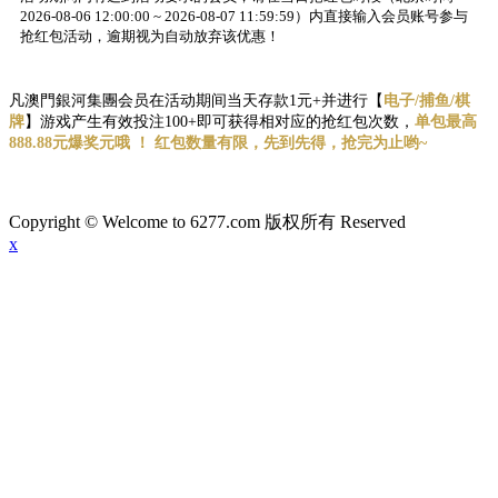
2026-08-06 12:00:00 ~ 2026-08-07 11:59:59）内直接输入会员账号参与
抢红包活动，逾期视为自动放弃该优惠！
凡澳門銀河集團会员在活动期间当天存款1元+并进行【
电子/捕鱼/棋
牌
】游戏产生有效投注100+即可获得相对应的抢红包次数，
单包最高
888.88元爆奖元哦 ！ 红包数量有限，先到先得，抢完为止哟~
Copyright © Welcome to 6277.com 版权所有 Reserved
x